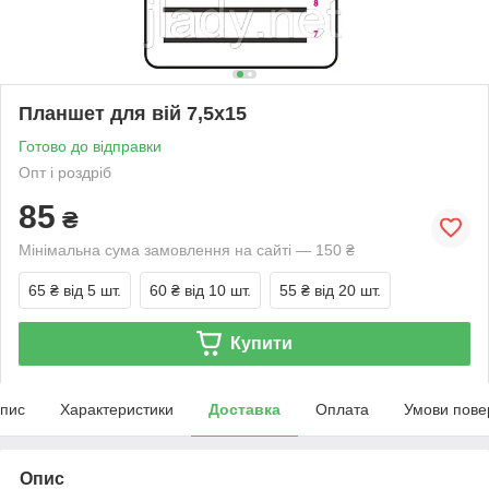
Планшет для вій 7,5х15
Готово до відправки
Опт і роздріб
85
₴
Мінімальна сума замовлення на сайті — 150 ₴
65 ₴
від 5 шт.
60 ₴
від 10 шт.
55 ₴
від 20 шт.
Купити
пис
Характеристики
Доставка
Оплата
Умови пове
Опис