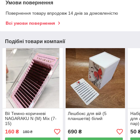
Умови повернення
Повернення товару впродовж 14 днів за домовленістю
Всі умови повернення
Подібні товари компанії
Вії Темно-коричневі
Лешбокс для вій (5
Набі
NAGARAKU N (M) Mix (7-
планшетів) білий
для 
15)
пар)
160
690
50
₴
₴
180 ₴