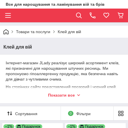
Все для нарощування та ламінування вій та брів
Товари та послуги
Клей для вій
Клей для вій
Інтернет-магазин JLady реалізує широкий асортимент клеїв,
які призначені для нарощування штучних ресниць. Ми
пропонуємо гіпоаллергенну продукцію, яка безпечна навіть
для дівчат з чутливими очима.
На сторінках сайту представлений прозорий і чорний клей.
Перший - універсальний і підходить як для нарощування, так
Показати все
і прив'язування декоративних елементів. Чорний клей
найкраще використовувати разом з резонансами темних
тонів. Після висихання він створить ефект підводки. Вироби,
Сортування
0
Фільтри
залишені на основі надійного фіксації використаних
матеріалів, протягом тривалого часу обезводнюються.
–1%
Подарунок
–1%
Подарунок