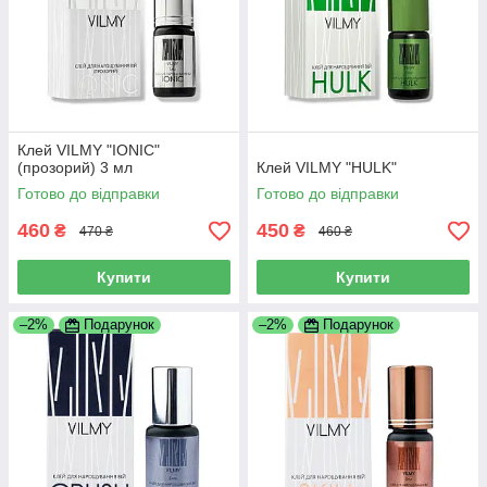
Клей VILMY "IONIC"
(прозорий) 3 мл
Клей VILMY "HULK"
Готово до відправки
Готово до відправки
460
450
₴
₴
470 ₴
460 ₴
Купити
Купити
–2%
Подарунок
–2%
Подарунок