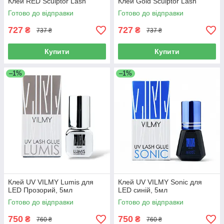
Клей RED Sculptor Lash
Клей Gold Sculptor Lash
Готово до відправки
Готово до відправки
727
727
₴
₴
737 ₴
737 ₴
Купити
Купити
–1%
–1%
Клей UV VILMY Lumis для
Клей UV VILMY Sonic для
LED Прозорий, 5мл
LED синій, 5мл
Готово до відправки
Готово до відправки
750
750
₴
₴
760 ₴
760 ₴