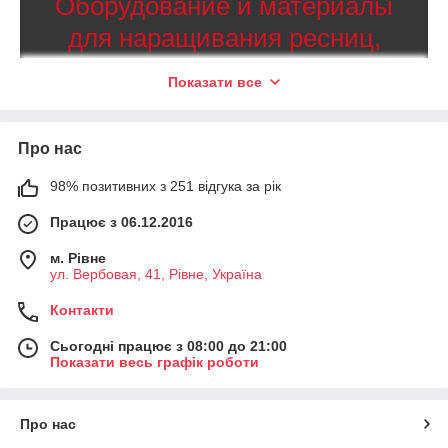
Оборудование и материалы
для наращивания ресниц,
маникюра и педикюра
Показати все
100
Более
предложений качественного и нужного
оборудования и материалов для мастеров маникюра,
Про нас
педикюра и наращивания ресниц. Доставка заказов от
3000 гривен
500
98% позитивних з 251 відгука за рік
в любой регион Украины и от
гривен
Поштучные и пучковые ресницы на
по Ровно — бесплатно.
Працює з 06.12.2016
ленте с высокими показателями
клейкости. Яркие и оригинальные
м. Рівне
Смотреть оборудование и материалы
цветные ресницы для дополнения
ул. Вербовая, 41, Рівне, Україна
черных — наборы с одним или
несколькими оттенками.
Контакти
Сьогодні працює з 08:00 до 21:00
Ассортимент материалов и
Показати весь графік роботи
оборудования
Про нас