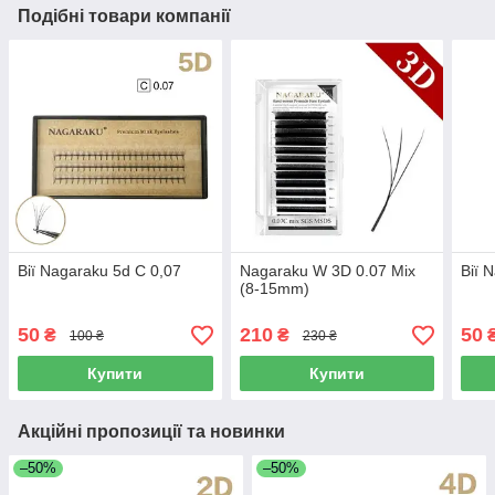
Подібні товари компанії
Вії Nagaraku 5d C 0,07
Nagaraku W 3D 0.07 Mix
Вії 
(8-15mm)
50
210
50
₴
₴
100 ₴
230 ₴
Купити
Купити
Акційні пропозиції та новинки
–50%
–50%