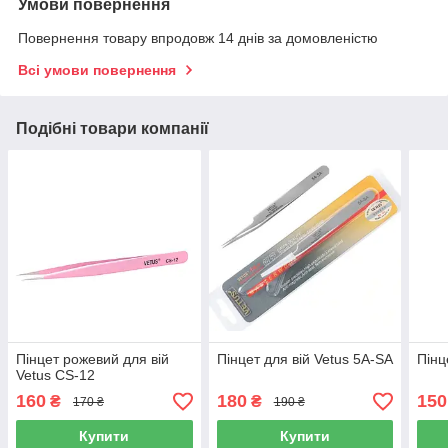
Умови повернення
Повернення товару впродовж 14 днів за домовленістю
Всі умови повернення
Подібні товари компанії
Пінцет рожевий для вій
Пінцет для вій Vetus 5A-SA
Пінц
Vetus CS-12
160
180
150
₴
₴
170 ₴
190 ₴
Купити
Купити