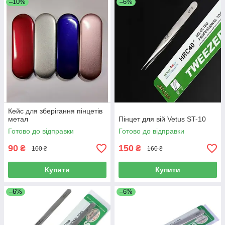
–10%
–6%
Кейс для зберігання пінцетів
метал
Пінцет для вій Vetus ST-10
Готово до відправки
Готово до відправки
90
150
₴
₴
100 ₴
160 ₴
Купити
Купити
–6%
–6%