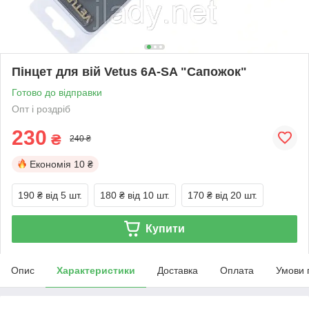
Пінцет для вій Vetus 6A-SA "Сапожок"
Готово до відправки
Опт і роздріб
230
₴
240 ₴
Економія
10 ₴
190 ₴
від 5 шт.
180 ₴
від 10 шт.
170 ₴
від 20 шт.
Купити
Опис
Характеристики
Доставка
Оплата
Умови 