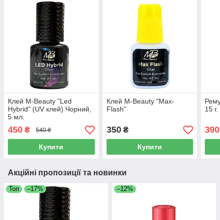
Клей M-Beauty "Led
Клей M-Beauty "Max-
Рему
Hybrid" (UV клей) Чорний,
Flash"
15 г.
5 мл.
450
350
390
₴
₴
540 ₴
Купити
Купити
Акційні пропозиції та новинки
Топ
–17%
–12%