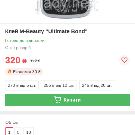
Клей M-Beauty "Ultimate Bond"
Готово до відправки
Опт і роздріб
320
₴
350 ₴
Економія
30 ₴
270 ₴
від 5 шт.
255 ₴
від 10 шт.
245 ₴
від 20 шт.
Купити
Об`єм
1
5
10