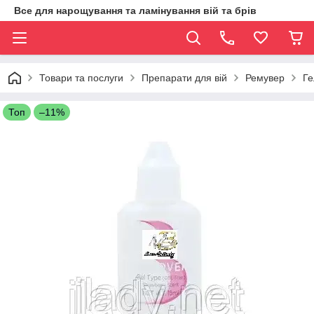
Все для нарощування та ламінування вій та брів
Товари та послуги
Препарати для вій
Ремувер
Ге
Топ
–11%