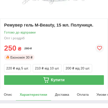
Ремувер гель M-Beauty, 15 мл. Полуниця.
Готово до відправки
Опт і роздріб
250
₴
280 ₴
Економія
30 ₴
220 ₴
від 5 шт.
210 ₴
від 10 шт.
200 ₴
від 20 шт.
Купити
Опис
Характеристики
Доставка
Оплата
Умови 