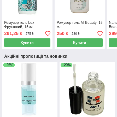
Ремувер гель Lex
Ремувер гель M-Beauty, 15
Nano
Фруктовий, 15мл.
мл.
Beaut
261,25
250
299
₴
₴
275 ₴
280 ₴
Купити
Купити
Акційні пропозиції та новинки
–26%
–20%