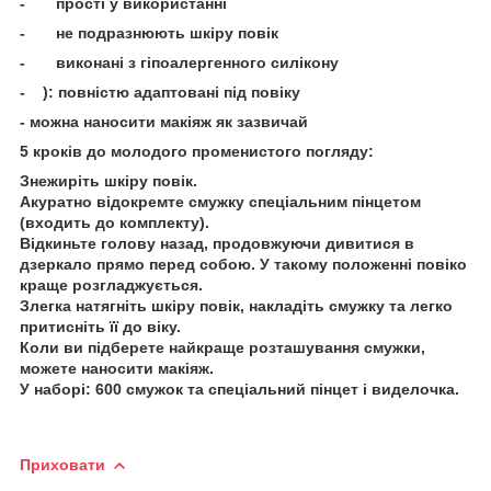
- прості у використанні
- не подразнюють шкіру повік
- виконані з гіпоалергенного силікону
- ): повністю адаптовані під повіку
- можна наносити макіяж як зазвичай
5 кроків до молодого променистого погляду:
Знежиріть шкіру повік.
Акуратно відокремте смужку спеціальним пінцетом
(входить до комплекту).
Відкиньте голову назад, продовжуючи дивитися в
дзеркало прямо перед собою. У такому положенні повіко
краще розгладжується.
Злегка натягніть шкіру повік, накладіть смужку та легко
притисніть її до віку.
Коли ви підберете найкраще розташування смужки,
можете наносити макіяж.
У наборі: 600 смужок та спеціальний пінцет і виделочка.
Приховати