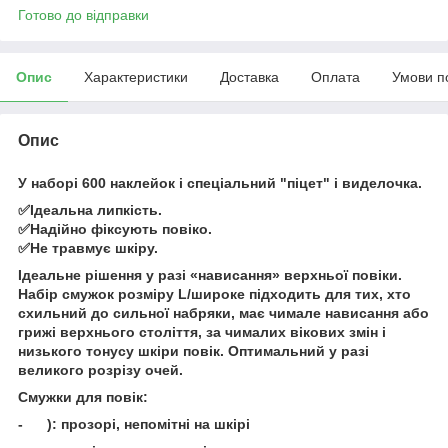
Готово до відправки
Опис
Характеристики
Доставка
Оплата
Умови п
Опис
У наборі 600 наклейок і спеціальний "піцет" і виделочка.
✅Ідеальна липкість.
✅Надійно фіксують повіко.
✅Не травмує шкіру.
Ідеальне рішення у разі «нависання» верхньої повіки.
Набір смужок розміру L/широке підходить для тих, хто
схильний до сильної набряки, має чимале нависання або
грижі верхнього століття, за чималих вікових змін і
низького тонусу шкіри повік. Оптимальний у разі
великого розрізу очей.
Смужки для повік:
- ): прозорі, непомітні на шкірі