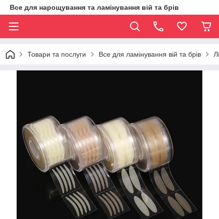
Все для нарощування та ламінування вій та брів
Товари та послуги
Все для ламінування вій та брів
Л