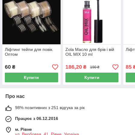
Ліфтинг тейпи для повік.
Zola Масло для брів і вій
Ліфт
Оптом
OIL MIX 10 ml
60
186,20
85
₴
₴
190 ₴
Купити
Купити
Про нас
98% позитивних з 251 відгука за рік
Працює з 06.12.2016
м. Рівне
ул. Вербовая, 41, Рівне, Україна