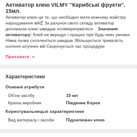
Активатор клею VILMY
"Карибські фрукти"
.
15мл.
Активатор клею-це те, що необхідно мати кожному майстру
нарощування вій☝ За рахунок свого складу активатор
допомагає клею швидше полімеризуватися.
Значення
активатору:
Клей не вередує і працює при будь-яких умовах
Ніжка пучка схоплюється швидше Збільшується тривалість
носіння штучних вій Скорочується час процедури
Приховати
Характеристики
Основні атрибути
Об'єм засобу
15 мл
Країна виробник
Південна Корея
Користувальницькі характеристики
Вид матеріалу і засоби
Підсилювач клею