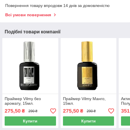
Повернення товару впродовж 14 днів за домовленістю
Всі умови повернення
Подібні товари компанії
Праймер Vilmy без
Праймер Vilmy Манго,
Акти
аромату, 15мл.
15мл.
Полу
275,50
275,50
351
₴
₴
290 ₴
290 ₴
Купити
Купити