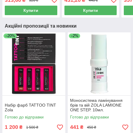
313,60
431,20
357
₴
₴
320 ₴
440 ₴
Купити
Купити
Акційні пропозиції та новинки
–20%
–2%
Моносистема ламінування
Набір фарб TATTOO TINT
брів та вій ZOLA LAMIONE
Zola
ONE STEP. 10мл.
Готово до відправки
Готово до відправки
1 200
441
₴
₴
1 500 ₴
450 ₴