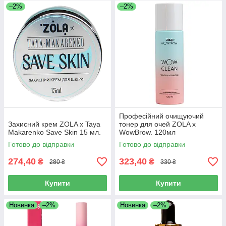
–2%
–2%
Професійний очищуючий
Захисний крем ZOLA x Taya
тонер для очей ZOLA x
Makarenko Save Skin 15 мл.
WowBrow. 120мл
Готово до відправки
Готово до відправки
274,40
323,40
₴
₴
280 ₴
330 ₴
Купити
Купити
Новинка
–2%
Новинка
–2%