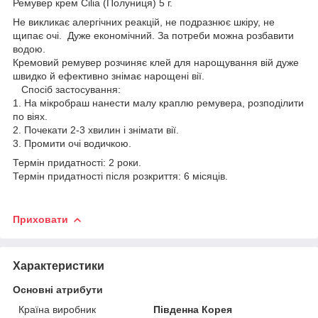
Ремувер крем Cilia (Полуниця) 5 г.
Не викликає алергічних реакцій, не подразнює шкіру, не
щипає очі. Дуже економічний. За потреби можна розбавити
водою.
Кремовий ремувер розчиняє клей для нарощування вій дуже
швидко й ефективно знімає нарощені вії.
Спосіб застосування:
1. На мікробраш нанести малу краплю ремувера, розподілити
по віях.
2. Почекати 2-3 хвилин і знімати вії.
3. Промити очі водичкою.
Термін придатності: 2 роки.
Термін придатності після розкриття: 6 місяців.
Приховати
Характеристики
Основні атрибути
Країна виробник
Південна Корея