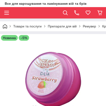
Все для нарощування та ламінування вій та брів
Товари та послуги
Препарати для вій
Ремувер
Кр
Новинка
–5%