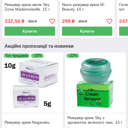
Ремувер крем-желе Sky
Nano ремувер крем M-
Геле
Zone Mademoiselle, 15 г.
Beauty, 10 г.
мл
332,50
299
247
₴
₴
350 ₴
350 ₴
Купити
Купити
Акційні пропозиції та новинки
Топ продажів
–33%
–22%
Ремувер крем Sky з
Ремувер крем Nagaraku
ароматом зеленого чаю, 15 г.