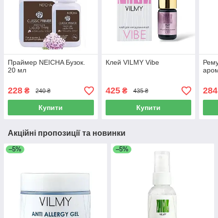
Праймер NEICHA Бузок.
Клей VILMY Vibe
Рему
20 мл
аром
228
425
284
₴
₴
240 ₴
435 ₴
Купити
Купити
Акційні пропозиції та новинки
–5%
–5%