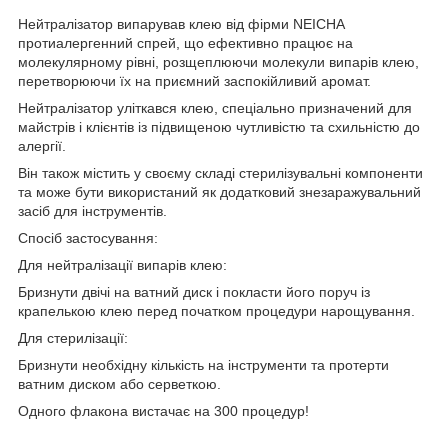
Нейтралізатор випарував клею від фірми NEICHA
протиалергенний спрей, що ефективно працює на
молекулярному рівні, розщеплюючи молекули випарів клею,
перетворюючи їх на приємний заспокійливий аромат.
Нейтралізатор уліткався клею, спеціально призначений для
майстрів і клієнтів із підвищеною чутливістю та схильністю до
алергії.
Він також містить у своєму складі стерилізувальні компоненти
та може бути використаний як додатковий знезаражувальний
засіб для інструментів.
Спосіб застосування:
Для нейтралізації випарів клею:
Бризнути двічі на ватний диск і покласти його поруч із
крапелькою клею перед початком процедури нарощування.
Для стерилізації:
Бризнути необхідну кількість на інструменти та протерти
ватним диском або серветкою.
Одного флакона вистачає на 300 процедур!