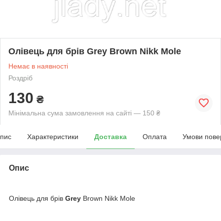
Олівець для брів Grey Brown Nikk Mole
Немає в наявності
Роздріб
130
₴
Мінімальна сума замовлення на сайті — 150 ₴
пис
Характеристики
Доставка
Оплата
Умови пове
Опис
Олівець для брів
Grey
Brown Nikk Mole