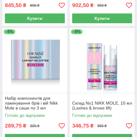
845,50
902,50
₴
₴
890 ₴
950 ₴
Купити
Купити
–5%
–5%
Набір компонентів для
ламінування брів і вій Nikk
Склад No1 NIKK MOLE, 10 мл
Mole в саше по 3 мл
(Lashes & brows lift)
Готово до відправки
Готово до відправки
289,75
346,75
₴
₴
305 ₴
365 ₴