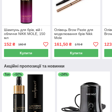
Шампунь для брів, вій і
Олівець Brow Paste для
Олів
обличчя NIKK MOLE, 150
моделювання брів Nikk
Brow
мл
Mole
152
161,50
123
₴
₴
160 ₴
170 ₴
Купити
Купити
Акційні пропозиції та новинки
Топ
–50%
–24%