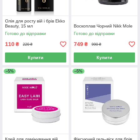
Олія для росту вій і брів Ekko
Beauty, 15 мл
Воскоплав Чорний Nikk Mole
Готово до відправки
Готово до відправки
110
749
₴
₴
220 ₴
990 ₴
Купити
Купити
–5%
–5%
Клей для ламінування вій
Фіксуючий гель-віск для брів