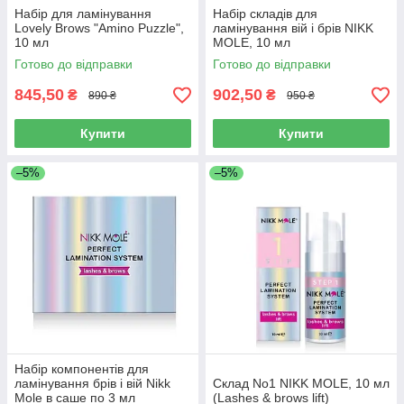
Набір для ламінування
Набір складів для
Lovely Brows "Amino Puzzle",
ламінування вій і брів NIKK
10 мл
MOLE, 10 мл
Готово до відправки
Готово до відправки
845,50
902,50
₴
₴
890 ₴
950 ₴
Купити
Купити
–5%
–5%
Набір компонентів для
ламінування брів і вій Nikk
Склад No1 NIKK MOLE, 10 мл
Mole в саше по 3 мл
(Lashes & brows lift)