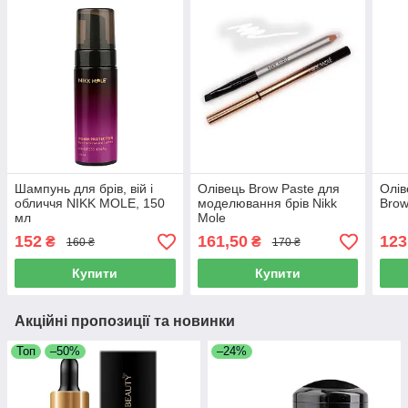
Шампунь для брів, вій і
Олівець Brow Paste для
Олів
обличчя NIKK MOLE, 150
моделювання брів Nikk
Brow
мл
Mole
152
161,50
123
₴
₴
160 ₴
170 ₴
Купити
Купити
Акційні пропозиції та новинки
Топ
–50%
–24%