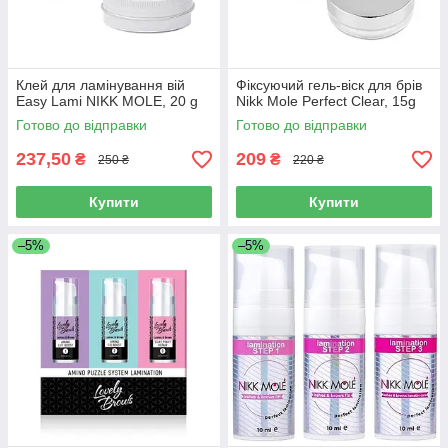
Клей для ламінування вій
Фіксуючий гель-віск для брів
Easy Lami NIKK MOLE, 20 g
Nikk Mole Perfect Clear, 15g
Готово до відправки
Готово до відправки
237,50
209
₴
₴
250 ₴
220 ₴
Купити
Купити
–5%
–5%