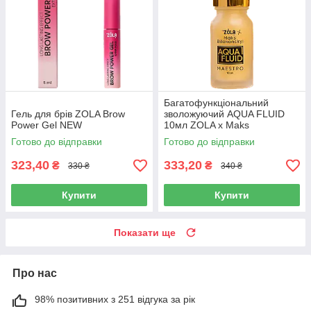
Багатофункціональний
Гель для брів ZOLA Brow
зволожуючий AQUA FLUID
Power Gel NEW
10мл ZOLA x Maks
Bilokonskyi
Готово до відправки
Готово до відправки
323,40
333,20
₴
₴
330 ₴
340 ₴
Купити
Купити
Показати ще
Про нас
98% позитивних з 251 відгука за рік