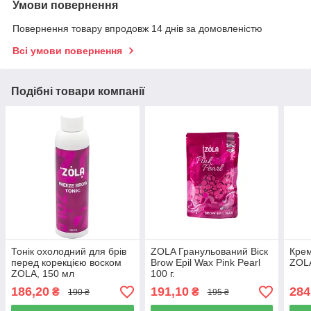
Умови повернення
Повернення товару впродовж 14 днів за домовленістю
Всі умови повернення
Подібні товари компанії
Тонік охолодний для брів
ZOLA Гранульований Віск
Крем
перед корекцією воском
Brow Epil Wax Pink Pearl
ZOLA
ZOLA, 150 мл
100 г.
186,20
191,10
284
₴
₴
190 ₴
195 ₴