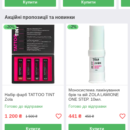
Купити
Купити
Акційні пропозиції та новинки
–20%
–2%
Моносистема ламінування
Набір фарб TATTOO TINT
брів та вій ZOLA LAMIONE
Zola
ONE STEP. 10мл.
Готово до відправки
Готово до відправки
1 200
441
₴
₴
1 500 ₴
450 ₴
Купити
Купити