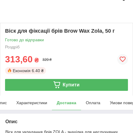
Віск для фіксації брів Brow Wax Zola, 50 г
Готово до відправки
Роздріб
313,60
₴
320 ₴
Економія
6.40 ₴
Купити
пис
Характеристики
Доставка
Оплата
Умови пове
Опис
Віск для укладання брів ZOLA - знахідка для неслухняних