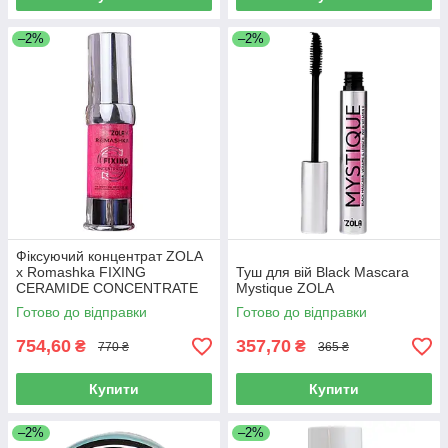
–2%
–2%
Фіксуючий концентрат ZOLA
x Romashka FIXING
Туш для вій Black Mascara
CERAMIDE CONCENTRATE
Mystique ZOLA
15 мл.
Готово до відправки
Готово до відправки
754,60
357,70
₴
₴
770 ₴
365 ₴
Купити
Купити
–2%
–2%