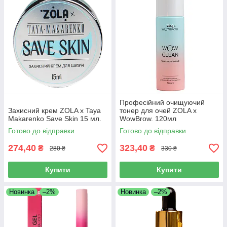
Професійний очищуючий
Захисний крем ZOLA x Taya
тонер для очей ZOLA x
Makarenko Save Skin 15 мл.
WowBrow. 120мл
Готово до відправки
Готово до відправки
274,40
323,40
₴
₴
280 ₴
330 ₴
Купити
Купити
Новинка
–2%
Новинка
–2%