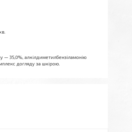
хв.
лу — 35,0%, алкілдиметилбензіламонію
мплекс догляду за шкірою.