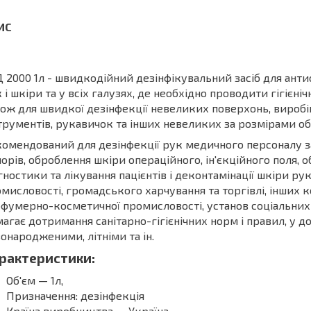
 2000 1л - швидкодійний дезінфікувальний засіб для антисе
 і шкіри та у всіх галузях, де необхідно проводити гігієні
ож для швидкої дезінфекції невеликих поверхонь, вироб
трументів, рукавичок та інших невеликих за розмірами об'
омендований для дезінфекції рук медичного персоналу за
орів, оброблення шкіри операційного, ін'єкційного поля, 
гностики та лікування пацієнтів і деконтамінації шкіри р
мисловості, громадського харчування та торгівлі, інших 
фумерно-косметичної промисловості, установ соціальних за
агає дотримання санітарно-гігієнічних норм і правил, у д
онародженими, літніми та ін.
рактеристики:
Об'єм — 1л,
Призначення: дезінфекція
Країна виробництва — Україна