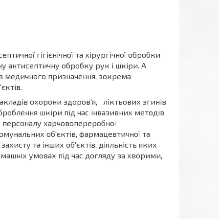
птичної гігієнічної та хірургічної обробки
чну антисептичну обробку рук і шкіри. А
ів медичного призначення, зокрема
єктів.
кладів охорони здоров'я, ліктьових згинів
оброблення шкіри під час інвазивних методів
ук персоналу харчовопереробної
комунальних об'єктів, фармацевтичної та
хисту та інших об'єктів, діяльність яких
омашніх умовах під час догляду за хворими,