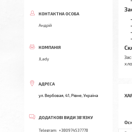
За
Андрій
Ск
Зас
JLady
хло
ХА
ул. Вербовая, 41, Рівне, Україна
Ос
+380974537778