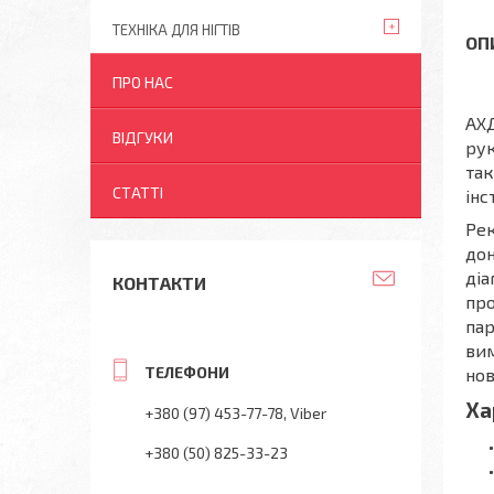
ТЕХНІКА ДЛЯ НІГТІВ
ПРО НАС
АХД
ВІДГУКИ
рук
так
СТАТТІ
інс
Рек
дон
діа
КОНТАКТИ
про
пар
вим
нов
Ха
+380 (97) 453-77-78
Viber
+380 (50) 825-33-23