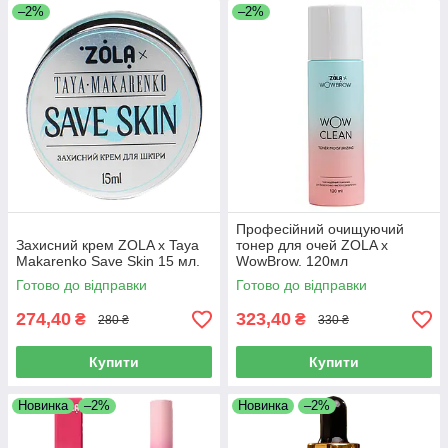
–2%
–2%
Професійний очищуючий
Захисний крем ZOLA x Taya
тонер для очей ZOLA x
Makarenko Save Skin 15 мл.
WowBrow. 120мл
Готово до відправки
Готово до відправки
274,40
323,40
₴
₴
280 ₴
330 ₴
Купити
Купити
Новинка
–2%
Новинка
–2%