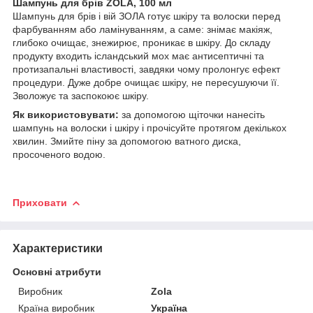
Шампунь для брів ZOLA, 100 мл
Шампунь для брів і вій ЗОЛА готує шкіру та волоски перед
фарбуванням або ламінуванням, а саме: знімає макіяж,
глибоко очищає, знежирює, проникає в шкіру. До складу
продукту входить ісландський мох має антисептичні та
протизапальні властивості, завдяки чому пролонгує ефект
процедури. Дуже добре очищає шкіру, не пересушуючи її.
Зволожує та заспокоює шкіру.
Як використовувати:
за допомогою щіточки нанесіть
шампунь на волоски і шкіру і прочісуйте протягом декількох
хвилин. Змийте піну за допомогою ватного диска,
просоченого водою.
Приховати
Характеристики
Основні атрибути
Виробник
Zola
Країна виробник
Україна