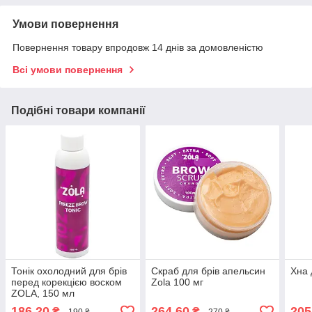
Умови повернення
Повернення товару впродовж 14 днів за домовленістю
Всі умови повернення
Подібні товари компанії
Тонік охолодний для брів
Скраб для брів апельсин
Хна 
перед корекцією воском
Zola 100 мг
ZOLA, 150 мл
186,20
264,60
205
₴
₴
190 ₴
270 ₴