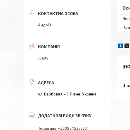
Ос
Вир
Андрій
Кра
JLady
ІН
Цін
ул. Вербовая, 41, Рівне, Україна
+380974537778