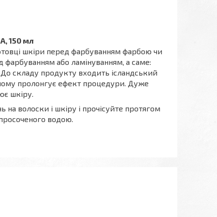
A, 150 мл
готовці шкіри перед фарбуванням фарбою чи
ед фарбуванням або ламінуванням, а саме:
. До складу продукту входить ісландський
и чому пролонгує ефект процедури. Дуже
ює шкіру.
 на волоски і шкіру і прочісуйте протягом
 просоченого водою.