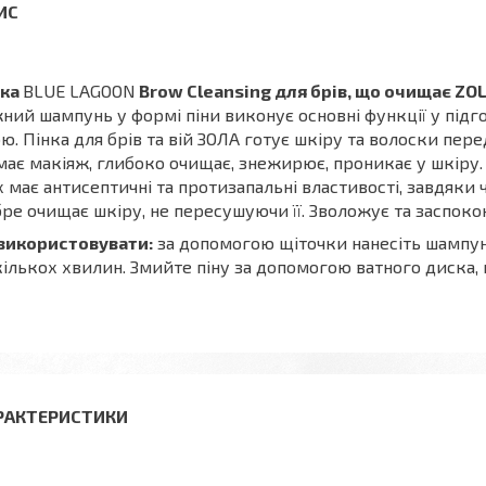
нка
BLUE LAGOON
Brow Cleansing для брів, що очищає ZOL
ний шампунь у формі піни виконує основні функції у під
ю. Пінка для брів та вій ЗОЛА готує шкіру та волоски пер
має макіяж, глибоко очищає, знежирює, проникає у шкіру
 має антисептичні та протизапальні властивості, завдяк
ре очищає шкіру, не пересушуючи її. Зволожує та заспоко
 використовувати:
за допомогою щіточки нанесіть шампунь
ількох хвилин. Змийте піну за допомогою ватного диска,
РАКТЕРИСТИКИ