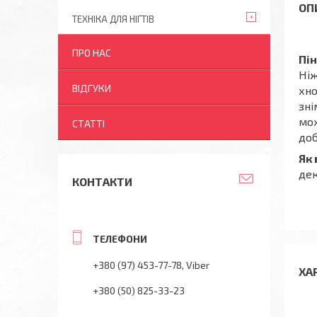
ТЕХНІКА ДЛЯ НІГТІВ
ПРО НАС
Пі
Ніж
ВІДГУКИ
хно
зні
мох
СТАТТІ
доб
Як
дек
КОНТАКТИ
+380 (97) 453-77-78
Viber
ХА
+380 (50) 825-33-23