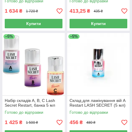
Готово до відправки
Готово до відправки
1 634
413,25
₴
₴
1 720 ₴
435 ₴
Купити
Купити
–5%
–5%
Набір складів А, В, С Lash
Склад для ламінування вій A
Secret Restart, банка 5 мл
Restart LASH SECRET (5 мл)
Готово до відправки
Готово до відправки
1 425
456
₴
₴
1 500 ₴
480 ₴