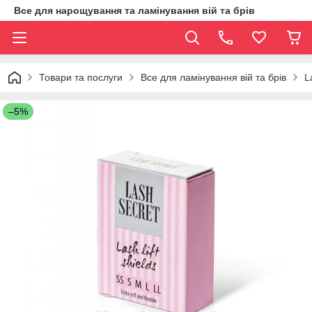
Все для нарощування та ламінування вій та брів
Товари та послуги
Все для ламінування вій та брів
L
–5%