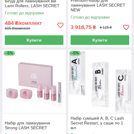
Premium-набір для
Бігуді для ламінування вій
ламінування LASH SECRET
Lami Rollers, LASH SECRET
NEW
Готово до відправки
Готово до відправки
484
₴/комплект
3 918,75
₴
4 125 ₴
605 ₴/комплект
Купити
Купити
–5%
–5%
Набір сумішей А, В, С Lash
Набір для ламінування
Secret Restart, у саше по 1
Strong LASH SECRET
мл