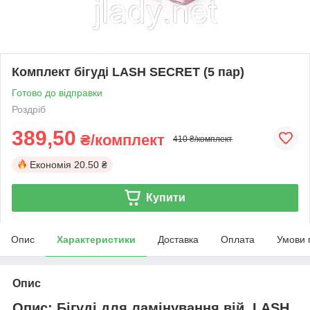
Комплект бігуді LASH SECRET (5 пар)
Готово до відправки
Роздріб
389,50
₴/комплект
410 ₴/комплект
Економія
20.50 ₴
Купити
Опис
Характеристики
Доставка
Оплата
Умови 
Опис
Опис: Бігуді для ламінування вій, LASH