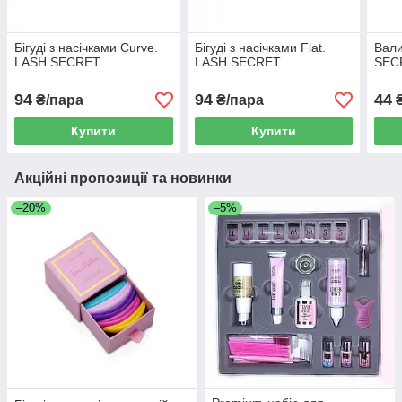
Бігуді з насічками Curve.
Бігуді з насічками Flat.
Вали
LASH SECRET
LASH SECRET
SECR
94
94
44
₴/пара
₴/пара
₴
Купити
Купити
Акційні пропозиції та новинки
–20%
–5%