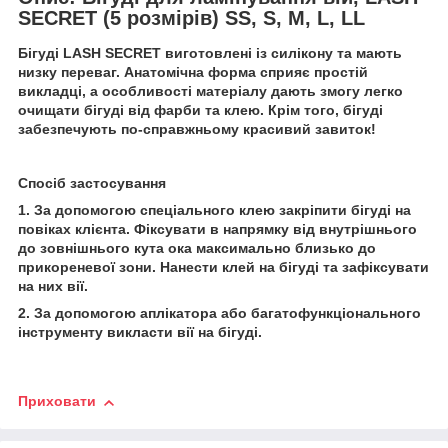
SECRET (5 розмірів) SS, S, M, L, LL
Бігуді LASH SECRET виготовлені із силікону та мають
низку переваг. Анатомічна форма сприяє простій
викладці, а особливості матеріалу дають змогу легко
очищати бігуді від фарби та клею. Крім того, бігуді
забезпечують по-справжньому красивий завиток!
Спосіб застосування
1. За допомогою спеціального клею закріпити бігуді на
повіках клієнта. Фіксувати в напрямку від внутрішнього
до зовнішнього кута ока максимально близько до
прикореневої зони. Нанести клей на бігуді та зафіксувати
на них вії.
2. За допомогою аплікатора або багатофункціонального
інструменту викласти вії на бігуді.
Приховати