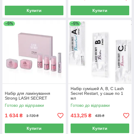
Купити
Купити
–5%
–5%
Набір сумішей А, В, С Lash
Набір для ламінування
Secret Restart, у саше по 1
Strong LASH SECRET
мл
Готово до відправки
Готово до відправки
1 634
413,25
₴
₴
1 720 ₴
435 ₴
Купити
Купити