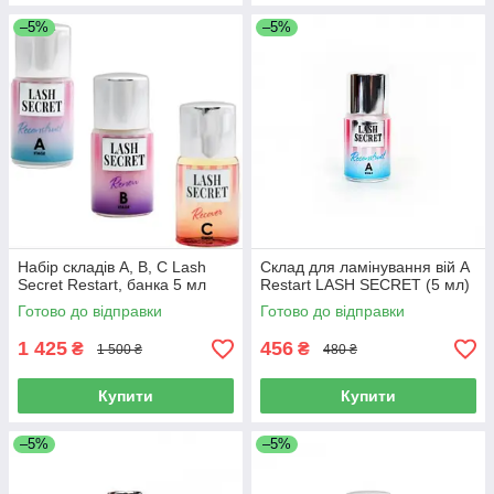
–5%
–5%
Набір складів А, В, С Lash
Склад для ламінування вій A
Secret Restart, банка 5 мл
Restart LASH SECRET (5 мл)
Готово до відправки
Готово до відправки
1 425
456
₴
₴
1 500 ₴
480 ₴
Купити
Купити
–5%
–5%