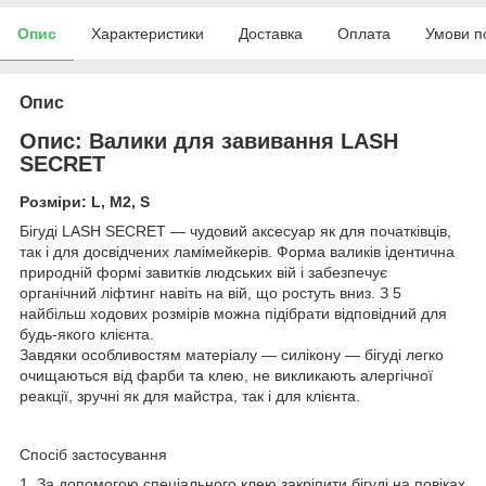
Опис
Характеристики
Доставка
Оплата
Умови п
Опис
Опис: Валики для завивання LASH
SECRET
Розміри: L, M2, S
Бігуді LASH SECRET — чудовий аксесуар як для початківців,
так і для досвідчених ламімейкерів. Форма валиків ідентична
природній формі завитків людських вій і забезпечує
органічний ліфтинг навіть на вій, що ростуть вниз. З 5
найбільш ходових розмірів можна підібрати відповідний для
будь-якого клієнта.
Завдяки особливостям матеріалу — силікону — бігуді легко
очищаються від фарби та клею, не викликають алергічної
реакції, зручні як для майстра, так і для клієнта.
Спосіб застосування
1. За допомогою спеціального клею закріпити бігуді на повіках