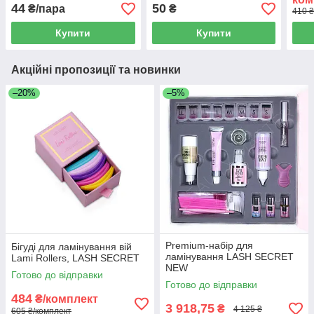
44
50
₴/пара
₴
410 ₴
Купити
Купити
Акційні пропозиції та новинки
–20%
–5%
Premium-набір для
Бігуді для ламінування вій
ламінування LASH SECRET
Lami Rollers, LASH SECRET
NEW
Готово до відправки
Готово до відправки
484
₴/комплект
3 918,75
₴
4 125 ₴
605 ₴/комплект