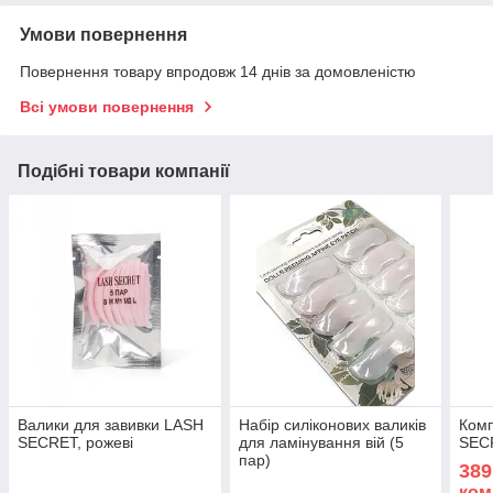
Умови повернення
Повернення товару впродовж 14 днів за домовленістю
Всі умови повернення
Подібні товари компанії
Валики для завивки LASH
Набір силіконових валиків
Комп
SECRET, рожеві
для ламінування вій (5
SECR
пар)
389
ком