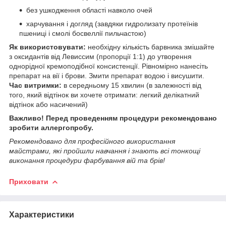
без ушкодження області навколо очей
харчування і догляд (завдяки гидролизату протеїнів
пшениці і смолі босвеллії пильчастою)
Як використовувати:
необхідну кількість барвника змішайте
з оксидантів від Левиссим (пропорції 1:1) до утворення
однорідної кремоподібної консистенції. Рівномірно нанесіть
препарат на вії і брови. Змити препарат водою і висушити.
Час витримки:
в середньому 15 хвилин (в залежності від
того, який відтінок ви хочете отримати: легкий делікатний
відтінок або насичений)
Важливо! Перед проведенням процедури рекомендовано
зробити аллергопробу.
Рекомендовано для професійного використання
майстрами, які пройшли навчання і знають всі тонкощі
виконання процедури фарбування вій та брів!
Приховати
Характеристики