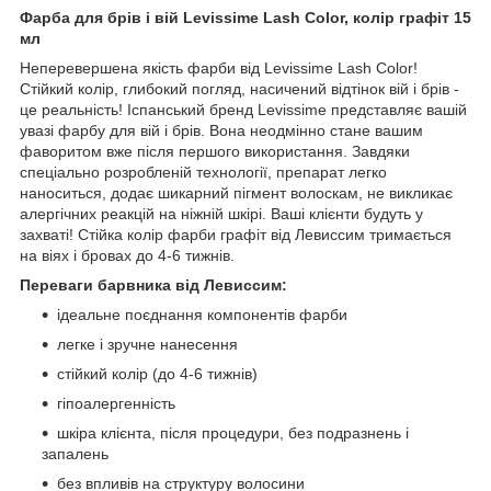
Фарба для брів і вій Levissime Lash Color, колір графіт 15
мл
Неперевершена якість фарби від Levissime Lash Color!
Стійкий колір, глибокий погляд, насичений відтінок вій і брів -
це реальність! Іспанський бренд Levissime представляє вашій
увазі фарбу для вій і брів. Вона неодмінно стане вашим
фаворитом вже після першого використання. Завдяки
спеціально розробленій технології, препарат легко
наноситься, додає шикарний пігмент волоскам, не викликає
алергічних реакцій на ніжній шкірі. Ваші клієнти будуть у
захваті! Стійка колір фарби графіт від Левиссим тримається
на віях і бровах до 4-6 тижнів.
Переваги барвника від Левиссим:
ідеальне поєднання компонентів фарби
легке і зручне нанесення
стійкий колір (до 4-6 тижнів)
гіпоалергенність
шкіра клієнта, після процедури, без подразнень і
запалень
без впливів на структуру волосини