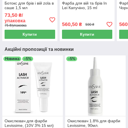
Ботокс для брів і вій zola в
Фарба для вій та брів In
Фарб
саше 1,5 мл
Lei Капучіно, 15 ml
Чорн
73,50
₴/
упаковка
560,50
560
₴
590 ₴
75 ₴/упаковка
Купити
Купити
Акційні пропозиції та новинки
Новинка
–5%
–5%
Окислювач для фарби
Окислювач 1.8% для фарби
Levissime, (10V 3% 15 мл)
Levissime, 90мл.