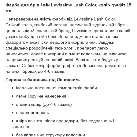
Фарба для брів і вій Levissime Lash Color, колір графіт 15
мл
Неперевершена якість фарби від Levissime Lash Color!
Стійкий колір, глибокий погляд, насичений відтінок вій і брів -
це реальність! Іспанський бренд Levissime представляє вашій
увазі фарбу для вій і брів. Вона неодмінно стане вашим
фаворитом вже після першого використання. Завдяки
спеціально розробленій технології, препарат легко
наноситься, додає шикарний пігмент волоскам, не викликає
алергічних реакцій на ніжній шкірі. Ваші клієнти будуть у
захваті! Стійка колір фарби графіт від Левиссим тримається
на віях і бровах до 4-6 тижнів.
Переваги барвника від Левиссим:
ідеальне поєднання компонентів фарби
легке і зручне нанесення
стійкий колір (до 4-6 тижнів)
гіпоалергенність
шкіра клієнта, після процедури, без подразнень і
запалень
без впливів на структуру волосини