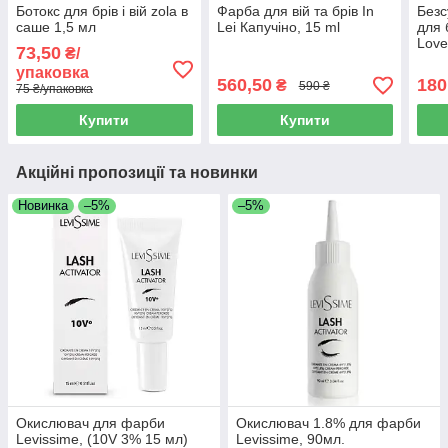
Ботокс для брів і вій zola в
Фарба для вій та брів In
Без
саше 1,5 мл
Lei Капучіно, 15 ml
для 
Love
73,50
₴/
sham
упаковка
560,50
180
₴
590 ₴
75 ₴/упаковка
Купити
Купити
Акційні пропозиції та новинки
Новинка
–5%
–5%
Окислювач для фарби
Окислювач 1.8% для фарби
Levissime, (10V 3% 15 мл)
Levissime, 90мл.