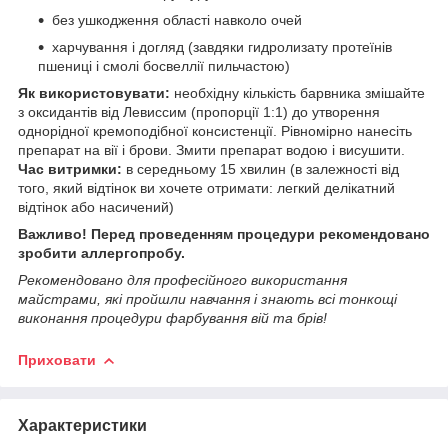
без ушкодження області навколо очей
харчування і догляд (завдяки гидролизату протеїнів
пшениці і смолі босвеллії пильчастою)
Як використовувати:
необхідну кількість барвника змішайте
з оксидантів від Левиссим (пропорції 1:1) до утворення
однорідної кремоподібної консистенції. Рівномірно нанесіть
препарат на вії і брови. Змити препарат водою і висушити.
Час витримки:
в середньому 15 хвилин (в залежності від
того, який відтінок ви хочете отримати: легкий делікатний
відтінок або насичений)
Важливо! Перед проведенням процедури рекомендовано
зробити аллергопробу.
Рекомендовано для професійного використання
майстрами, які пройшли навчання і знають всі тонкощі
виконання процедури фарбування вій та брів!
Приховати
Характеристики