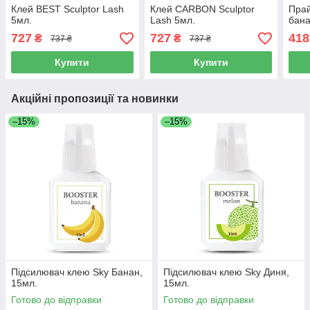
Клей BEST Sculptor Lash
Клей CARBON Sculptor
Прай
5мл.
Lash 5мл.
бана
727
727
418
₴
₴
737 ₴
737 ₴
Купити
Купити
Акційні пропозиції та новинки
–15%
–15%
Підсилювач клею Sky Банан,
Підсилювач клею Sky Диня,
15мл.
15мл.
Готово до відправки
Готово до відправки