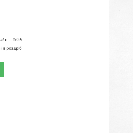
айті — 150 ₴
і в роздріб