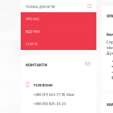
ТЕХНІКА ДЛЯ НІГТІВ
ПРО НАС
ВІДГУКИ
Апл
Спр
СТАТТІ
хви
Дуж
КОНТАКТИ
+380 (97) 453-77-78
Viber
+380 (50) 825-33-23
ХА