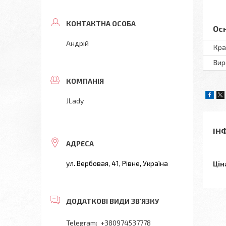
Ос
Андрій
Кра
Вир
JLady
ІН
ул. Вербовая, 41, Рівне, Україна
Цін
+380974537778