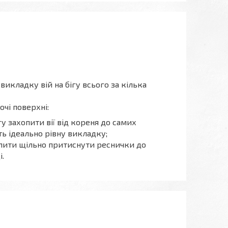
викладку вій на бігу всього за кілька
чі поверхні:
гу захопити вії від кореня до самих
ть ідеально рівну викладку;
лити щільно притиснути реснички до
.