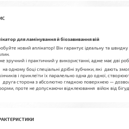
ікатор для ламінування й біозавивання вій
обуйте новий аплікатор! Він гарантує ідеальну та швидку 
лин.
е зручний і практичний у використанні, адже має дві робо
на одному боці спеціальні дрібні зубчики, які дають змо
кінчиків і приклеїти їх паралельно одна до одної, створюю
друга сторона з абсолютно гладкою поверхнею — дозво
форми, проте не допускаючи відклеювання війок від бігуді
РАКТЕРИСТИКИ