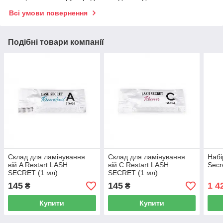
Всі умови повернення
Подібні товари компанії
Склад для ламінування
Склад для ламінування
Набі
вій A Restart LASH
вій C Restart LASH
Secr
SECRET (1 мл)
SECRET (1 мл)
145
145
1 4
₴
₴
Купити
Купити