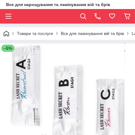
Все для нарощування та ламінування вій та брів
Товари та послуги
Все для ламінування вій та брів
L
–5%