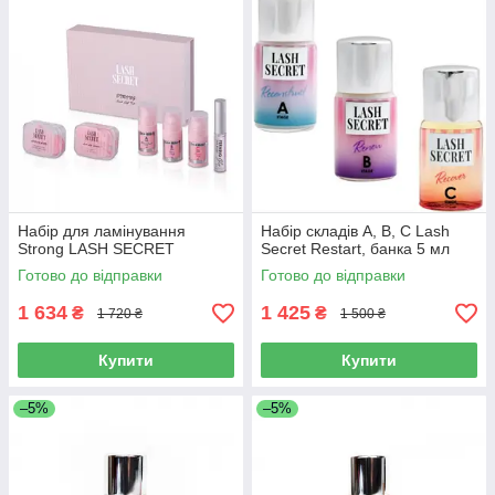
Набір для ламінування
Набір складів А, В, С Lash
Strong LASH SECRET
Secret Restart, банка 5 мл
Готово до відправки
Готово до відправки
1 634
1 425
₴
₴
1 720 ₴
1 500 ₴
Купити
Купити
–5%
–5%