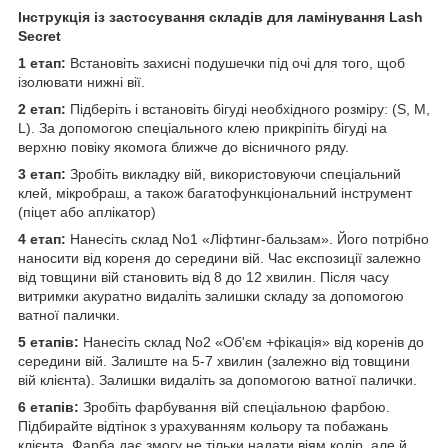
Інструкція із застосування складів для ламінування Lash
Secret
1 етап:
Встановіть захисні подушечки під очі для того, щоб
ізолювати нижні вії.
2 етап:
Підберіть і встановіть бігуді необхідного розміру: (S, M,
L). За допомогою спеціального клею прикріпіть бігуді на
верхню повіку якомога ближче до вісничного ряду.
3 етап:
Зробіть викладку вій, використовуючи спеціальний
клей, мікробраш, а також багатофункціональний інструмент
(піцет або аплікатор)
4 етап:
Нанесіть склад No1 «Ліфтинг-бальзам». Його потрібно
наносити від кореня до середини вій. Час експозиції залежно
від товщини вій становить від 8 до 12 хвилин. Після часу
витримки акуратно видаліть залишки складу за допомогою
ватної палички.
5 етапів:
Нанесіть склад No2 «Об'єм +фікація» від коренів до
середини вій. Залиште на 5-7 хвилин (залежно від товщини
вій клієнта). Залишки видаліть за допомогою ватної палички.
6 етапів:
Зробіть фарбування вій спеціальною фарбою.
Підбирайте відтінок з урахуванням кольору та побажань
клієнта. Фарба дає змогу не тільки надати віям колір, але й