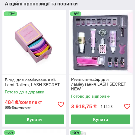
Акційні пропозиції та новинки
–20%
–5%
Premium-набір для
Бігуді для ламінування вій
ламінування LASH SECRET
Lami Rollers, LASH SECRET
NEW
Готово до відправки
Готово до відправки
484
₴/комплект
3 918,75
₴
4 125 ₴
605 ₴/комплект
Купити
Купити
–5%
–5%