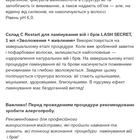
запобігають їх вимиванню, а також надають об'єм — але, на
відміну від силіконів, не накопичуються у волоссі.
Рівень pH 6,0.
Склад C Restart для ламінування вій і брів LASH SECRET,
1 мл «Зволоження + живлення»
Використовується на
завершальному етапі процедури. Коли вже зроблений завиток
і пофарбовані волоски, залишається найголовніше —
оздоровлення натуральних вій і брів. На завершальному етапі
процедури ламінування вії та брови насичуються поживними
речовинами та глибоко зволожуються. Завдяки цьому
поліпшується структура волоска: вії стають щільнішими,
міцнішими, здоровішими, блискучішими. В підсумку ефект
ламінування має бездоганний вигляд!
Важливо! Перед проведенням процедури рекомендовано
зробити алергопробу.
Рекомендовано для професійного
використання майстрами, які пройшли навчання та
знають всі тонкощі виконання процедури ламінування вій
і брів!