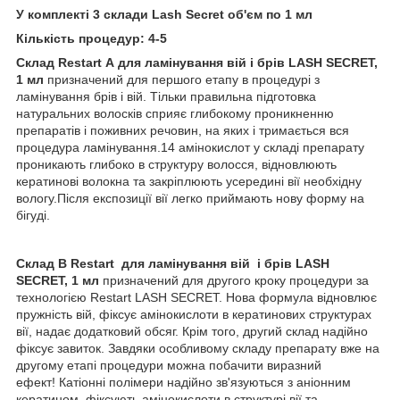
У комплекті 3 склади Lash Secret об'єм по 1 мл
Кількість процедур: 4-5
Склад Restart А для ламінування вій і брів LASH SECRET,
1 мл
призначений для першого етапу в процедурі з
ламінування брів і вій. Тільки правильна підготовка
натуральних волосків сприяє глибокому проникненню
препаратів і поживних речовин, на яких і тримається вся
процедура ламінування.14 амінокислот у складі препарату
проникають глибоко в структуру волосся, відновлюють
кератинові волокна та закріплюють усередині вії необхідну
вологу.Після експозиції вії легко приймають нову форму на
бігуді.
Склад B Restart для ламінування вій і брів LASH
SECRET, 1 мл
призначений для другого кроку процедури за
технологією Restart LASH SECRET. Нова формула відновлює
пружність вій, фіксує амінокислоти в кератинових структурах
вії, надає додатковий обсяг. Крім того, другий склад надійно
фіксує завиток. Завдяки особливому складу препарату вже на
другому етапі процедури можна побачити виразний
ефект! Катіонні полімери надійно зв'язуються з аніонним
кератином, фіксують амінокислоти в структурі вії та