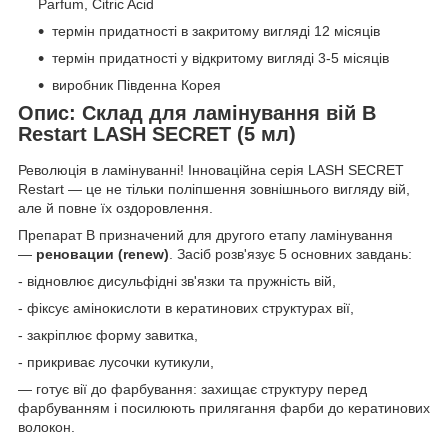
Parfum, Citric Acid
термін придатності в закритому вигляді 12 місяців
термін придатності у відкритому вигляді 3-5 місяців
виробник Південна Корея
Опис: Склад для ламінування вій B
Restart LASH SECRET (5 мл)
Революція в ламінуванні! Інноваційна серія LASH SECRET
Restart — це не тільки поліпшення зовнішнього вигляду вій,
але й повне їх оздоровлення.
Препарат В призначений для другого етапу ламінування
—
реновации (renew)
. Засіб розв'язує 5 основних завдань:
- відновлює дисульфідні зв'язки та пружність вій,
- фіксує амінокислоти в кератинових структурах вії,
- закріплює форму завитка,
- прикриває лусочки кутикули,
— готує вії до фарбування: захищає структуру перед
фарбуванням і посилюють прилягання фарби до кератинових
волокон.