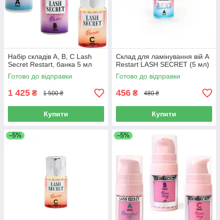
Набір складів А, В, С Lash
Склад для ламінування вій A
Secret Restart, банка 5 мл
Restart LASH SECRET (5 мл)
Готово до відправки
Готово до відправки
1 425
456
₴
₴
1 500 ₴
480 ₴
Купити
Купити
–5%
–5%