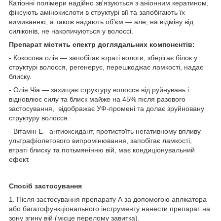
Катіонні полімери надійно зв'язуються з аніонним кератином,
фіксують амінокислоти в структурі вії та запобігають їх
вимиванню, а також надають об'єм — але, на відміну від
силіконів, не накопичуються у волоссі.
Препарат містить спектр доглядальних компонентів:
- Кокосова олія — запобігає втраті вологи, зберігає білок у
структурі волосся, регенерує, перешкоджає ламкості, надає
блиску.
- Олія Чіа — захищає структуру волосся від руйнувань і
відновлює силу та блиск майже на 45% після разового
застосування, відображає УФ-промені та долає зруйновану
структуру волосся.
- Вітамін E- антиоксидант, протистоїть негативному впливу
ультрафіолетового випромінювання, запобігає ламкості,
втраті блиску та потьмянінню вій, має кондиціонувальний
ефект.
Спосіб застосування
1. Після застосування препарату А за допомогою аплікатора
або багатофункціонального інструменту нанести препарат на
зону згину вій (місце перелому завитка).