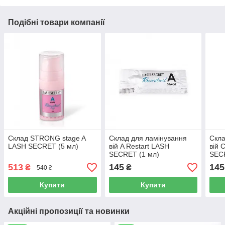
Подібні товари компанії
Склад STRONG stage A
Склад для ламінування
Скла
LASH SECRET (5 мл)
вій A Restart LASH
вій 
SECRET (1 мл)
SEC
513
145
145
₴
₴
540 ₴
Купити
Купити
Акційні пропозиції та новинки