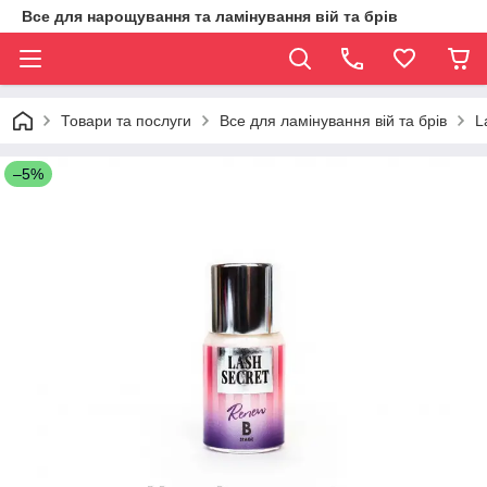
Все для нарощування та ламінування вій та брів
Товари та послуги
Все для ламінування вій та брів
L
–5%