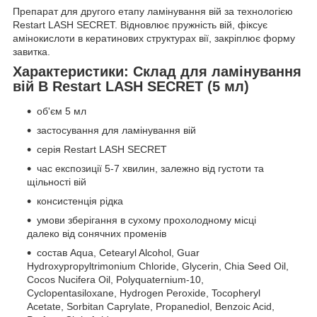
Препарат для другого етапу ламінування вій за технологією
Restart LASH SECRET. Відновлює пружність вій, фіксує
амінокислоти в кератинових структурах вії, закріплює форму
завитка.
Характеристики: Склад для ламінування
вій B Restart LASH SECRET (5 мл)
об'єм 5 мл
застосування для ламінування вій
серія Restart LASH SECRET
час експозиції 5-7 хвилин, залежно від густоти та
щільності вій
консистенція рідка
умови зберігання в сухому прохолодному місці
далеко від сонячних променів
состав Aqua, Cetearyl Alcohol, Guar
Hydroxypropyltrimonium Chloride, Glycerin, Chia Seed Oil,
Cocos Nucifera Oil, Polyquaternium-10,
Cyclopentasiloxane, Hydrogen Peroxide, Tocopheryl
Acetate, Sorbitan Caprylate, Propanediol, Benzoic Acid,