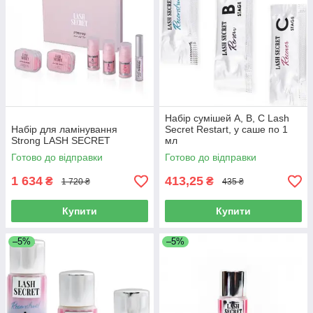
Набір сумішей А, В, С Lash
Набір для ламінування
Secret Restart, у саше по 1
Strong LASH SECRET
мл
Готово до відправки
Готово до відправки
1 634
413,25
₴
₴
1 720 ₴
435 ₴
Купити
Купити
–5%
–5%