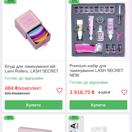
–20%
–5%
Premium-набір для
Бігуді для ламінування вій
ламінування LASH SECRET
Lami Rollers, LASH SECRET
NEW
Готово до відправки
Готово до відправки
484
₴/комплект
3 918,75
₴
4 125 ₴
605 ₴/комплект
Купити
Купити
–5%
–5%