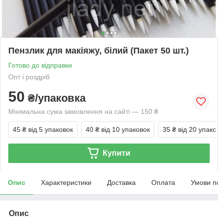
Пензлик для макіяжу, білий (Пакет 50 шт.)
Готово до відправки
Опт і роздріб
50
₴/упаковка
Мінімальна сума замовлення на сайті — 150 ₴
45 ₴
від 5 упаковок
40 ₴
від 10 упаковок
35 ₴
від 20 упако
Купити
Опис
Характеристики
Доставка
Оплата
Умови п
Опис