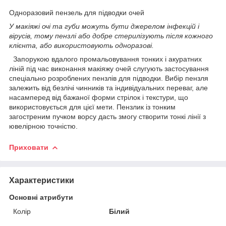
Одноразовий пензель для підводки очей
У макіяжі очі та губи можуть бути джерелом інфекцій і
вірусів, тому пензлі або добре стерилізують після кожного
клієнта, або використовують одноразові.
Запорукою вдалого промальовування тонких і акуратних
ліній під час виконання макіяжу очей слугують застосування
спеціально розроблених пензлів для підводки. Вибір пензля
залежить від безлічі чинників та індивідуальних переваг, але
насамперед від бажаної форми стрілок і текстури, що
використовується для цієї мети. Пензлик із тонким
загостреним пучком ворсу дасть змогу створити тонкі лінії з
ювелірною точністю.
Приховати
Характеристики
Основні атрибути
Колір
Білий