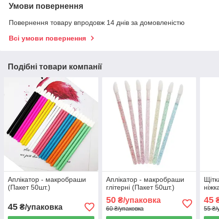
Умови повернення
Повернення товару впродовж 14 днів за домовленістю
Всі умови повернення
Подібні товари компанії
Аплікатор - макробраши
Аплікатор - макробраши
Щітк
(Пакет 50шт.)
глітерні (Пакет 50шт.)
ніжк
50
45
₴/упаковка
₴
45
₴/упаковка
60 ₴/упаковка
55 ₴/