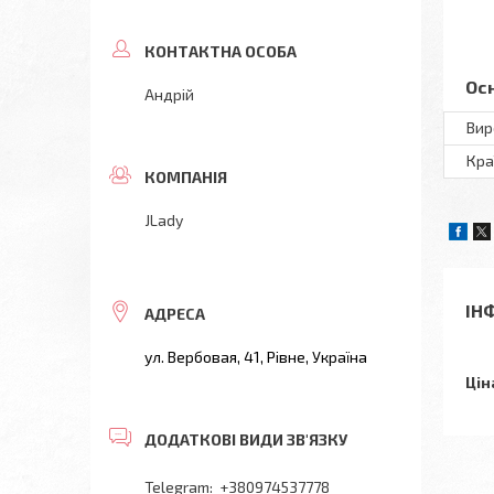
Ос
Андрій
Вир
Кра
JLady
ІН
ул. Вербовая, 41, Рівне, Україна
Цін
+380974537778