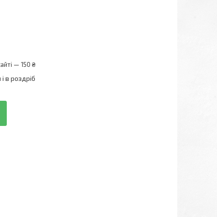
айті — 150 ₴
і в роздріб