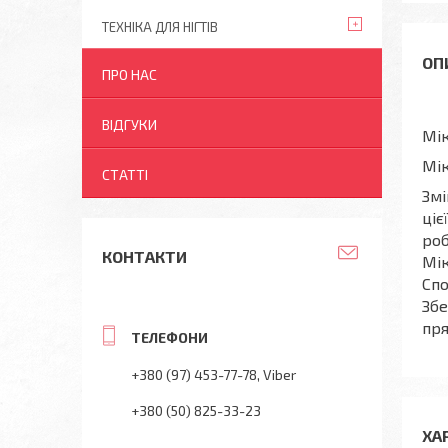
ТЕХНІКА ДЛЯ НІГТІВ
ПРО НАС
ВІДГУКИ
Мік
Мік
СТАТТІ
Змі
ціє
роб
КОНТАКТИ
Мік
Спо
Збе
пря
+380 (97) 453-77-78
Viber
+380 (50) 825-33-23
ХА