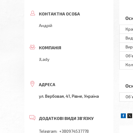
Ос
Андрій
Кра
Вид
Вир
Об'
JLady
Кол
Ос
ул. Вербовая, 41, Рівне, Україна
Об`
+380974537778