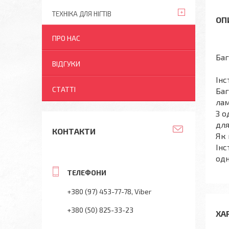
ТЕХНІКА ДЛЯ НІГТІВ
ПРО НАС
Баг
ВІДГУКИ
Інс
СТАТТІ
Баг
лам
З о
для
КОНТАКТИ
Як 
Інс
одн
+380 (97) 453-77-78
Viber
+380 (50) 825-33-23
ХА