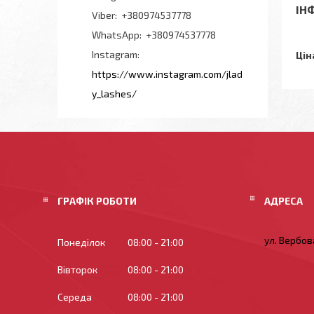
ІН
+380974537778
+380974537778
Instagram
Цін
https://www.instagram.com/jlad
y_lashes/
ГРАФІК РОБОТИ
ул. Вербова
Понеділок
08:00
21:00
Вівторок
08:00
21:00
Середа
08:00
21:00