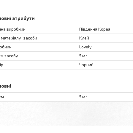
новні атрибути
їна виробник
Південна Корея
 матеріалу і засоби
Клей
обник
Lovely
єм засобу
5 мл
ір
Чорний
новні
єм
5 мл