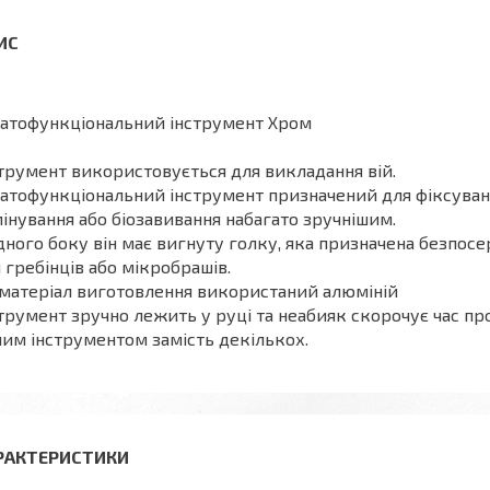
атофункціональний інструмент Хром
трумент використовується для викладання вій.
атофункціональний інструмент призначений для фіксуван
інування або біозавивання набагато зручнішим.
дного боку він має вигнуту голку, яка призначена безпосер
 гребінців або мікробрашів.
матеріал виготовлення використаний алюміній
трумент зручно лежить у руці та неабияк скорочує час п
им інструментом замість декількох.
РАКТЕРИСТИКИ